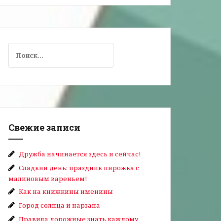
Свежие записи
Дружба начинается здесь и сейчас!
Сладкий день: праздник пирожка с
малиновым вареньем!
Как на книжкины именины
Город солнца и нарзана
Правила дорожные знать каждому