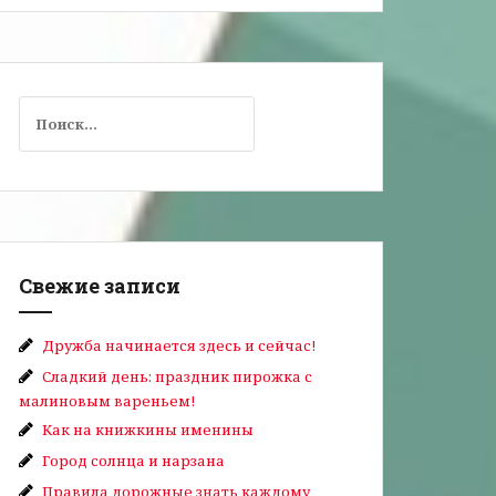
Свежие записи
Дружба начинается здесь и сейчас!
Сладкий день: праздник пирожка с
малиновым вареньем!
Как на книжкины именины
Город солнца и нарзана
Правила дорожные знать каждому