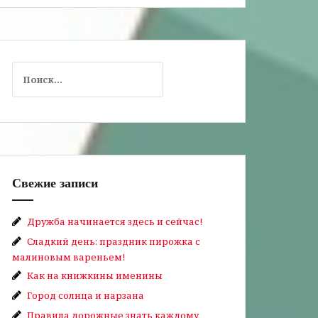
Найти:
Свежие записи
Дружба начинается здесь и сейчас!
Сладкий день: праздник пирожка с
малиновым вареньем!
Как на книжкины именины
Город солнца и нарзана
Правила дорожные знать каждому