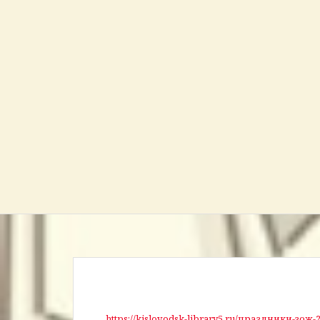
https://kislovodsk-library5.ru/праздники-зож-2