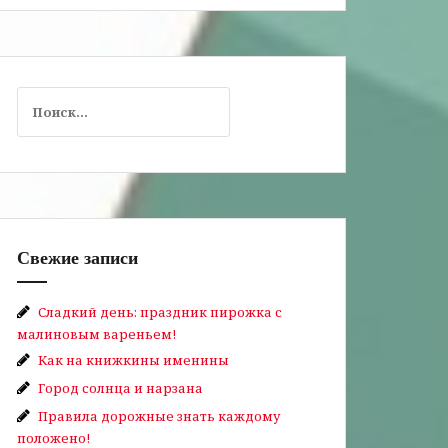
Найти:
Свежие записи
Сладкий день: праздник пирожка с
малиновым вареньем!
Как на книжкины именины
Город солнца и нарзана
Правила дорожные знать каждому
положено!