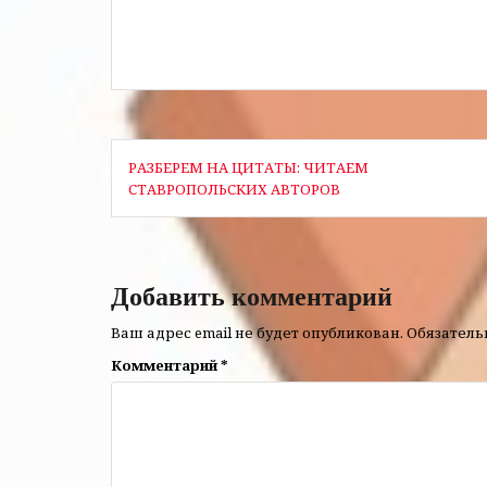
Андрей Губ
Навигация
РАЗБЕРЕМ НА ЦИТАТЫ: ЧИТАЕМ
по
СТАВРОПОЛЬСКИХ АВТОРОВ
записям
Добавить комментарий
Ваш адрес email не будет опубликован.
Обязател
Комментарий
*