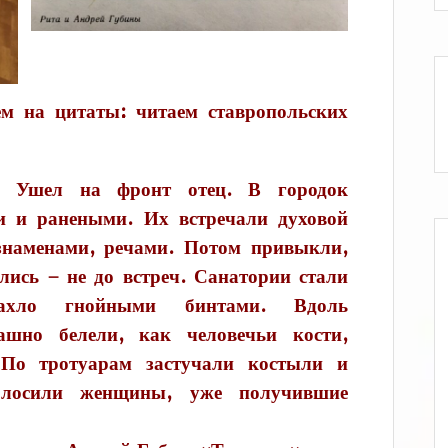
ем на цитаты: читаем ставропольских
. Ушел на фронт отец. В городок
и и ранеными. Их встречали духовой
знаменами, речами. Потом привыкли,
лись – не до встреч. Санатории стали
пахло гнойными бинтами. Вдоль
ашно белели, как человечьи кости,
 По тротуарам застучали костыли и
олосили женщины, уже получившие