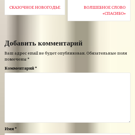
Навигация
СКАЗОЧНОЕ НОВОГОДЬЕ
ВОЛШЕБНОЕ СЛОВО
по
«СПАСИБО»
записям
Добавить комментарий
Ваш адрес email не будет опубликован.
Обязательные поля
помечены
*
Комментарий
*
Имя
*