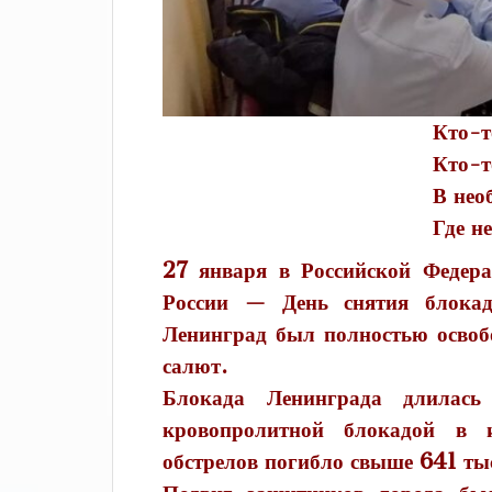
Кто-то помнит об эт
Кто-то – с первых
В необъятной стране
Где не знают, что
27 января в Российской Федера
России — День снятия блокад
Ленинград был полностью освоб
салют.
Блокада Ленинграда длилас
кровопролитной блокадой в и
обстрелов погибло свыше 641 ты