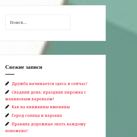
Найти:
Свежие записи
Дружба начинается здесь и сейчас!
Сладкий день: праздник пирожка с
малиновым вареньем!
Как на книжкины именины
Город солнца и нарзана
Правила дорожные знать каждому
положено!