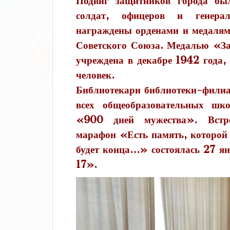
Подвиг защитников города бы
солдат, офицеров и генера
награждены орденами и медалями
Советского Союза. Медалью «За
учреждена в декабре 1942 года,
человек.
Библиотекари библиотеки-филиа
всех общеобразовательных шк
«900 дней мужества». Встре
марафон «Есть память, которой н
будет конца…» состоялась 27 
17».