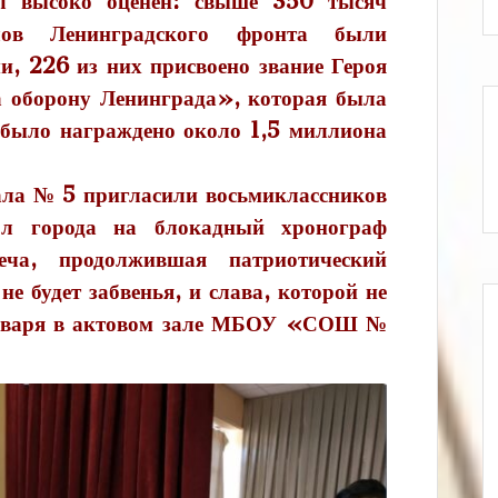
л высоко оценен: свыше 350 тысяч
лов Ленинградского фронта были
, 226 из них присвоено звание Героя
 оборону Ленинграда», которая была
 было награждено около 1,5 миллиона
ла № 5 пригласили восьмиклассников
ол города на блокадный хронограф
ча, продолжившая патриотический
е будет забвенья, и слава, которой не
января в актовом зале МБОУ «СОШ №