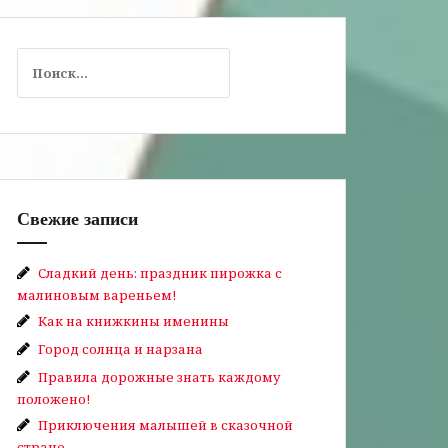
Найти:
Свежие записи
Сладкий день: праздник пирожка с
малиновым вареньем!
Как на книжкины именины
Город солнца и нарзана
Правила дорожные знать каждому
положено!
Приключения малышей в сказочной
стране