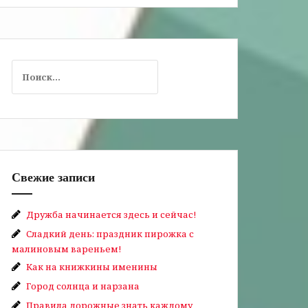
Найти:
Свежие записи
Дружба начинается здесь и сейчас!
Сладкий день: праздник пирожка с
малиновым вареньем!
Как на книжкины именины
Город солнца и нарзана
Правила дорожные знать каждому