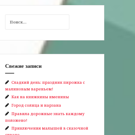
Найти:
Свежие записи
Сладкий день: праздник пирожка с
малиновым вареньем!
Как на книжкины именины
Город солнца и нарзана
Правила дорожные знать каждому
положено!
Приключения малышей в сказочной
стране