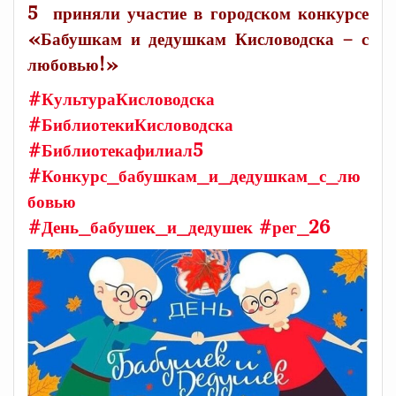
5 приняли участие в городском конкурсе
«Бабушкам и дедушкам Кисловодска – с
любовью!»
#КультураКисловодска
#БиблиотекиКисловодска
#Библиотекафилиал5
#Конкурс_бабушкам_и_дедушкам_с_лю
бовью
#День_бабушек_и_дедушек
#рег_26