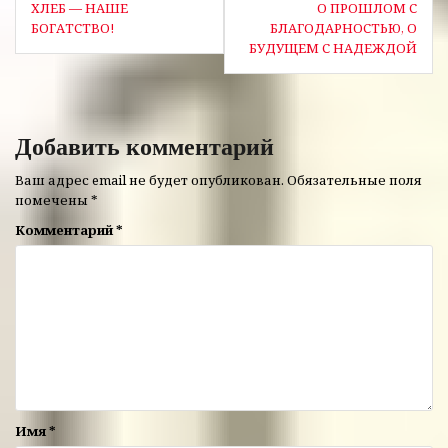
ХЛЕБ — НАШЕ
О ПРОШЛОМ С
по
БОГАТСТВО!
БЛАГОДАРНОСТЬЮ, О
БУДУЩЕМ С НАДЕЖДОЙ
записям
Добавить комментарий
Ваш адрес email не будет опубликован.
Обязательные поля
помечены
*
Комментарий
*
Имя
*