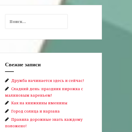
Найти:
Свежие записи
Дружба начинается здесь и сейчас!
Сладкий день: праздник пирожка с
малиновым вареньем!
Как на книжкины именины
Город солнца и нарзана
Правила дорожные знать каждому
положено!