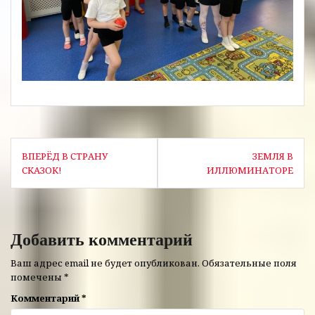
Навигация
ВПЕРЁД В СТРАНУ
ЗЕМЛЯ В
по
СКАЗОК!
ИЛЛЮМИНАТОРЕ
записям
Добавить комментарий
Ваш адрес email не будет опубликован.
Обязательные поля
помечены
*
Комментарий
*