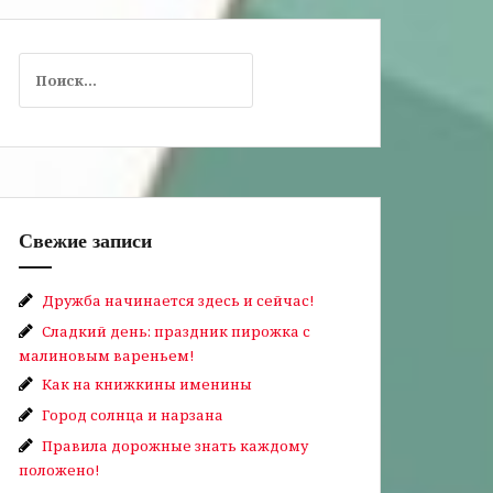
Найти:
Свежие записи
Дружба начинается здесь и сейчас!
Сладкий день: праздник пирожка с
малиновым вареньем!
Как на книжкины именины
Город солнца и нарзана
Правила дорожные знать каждому
положено!