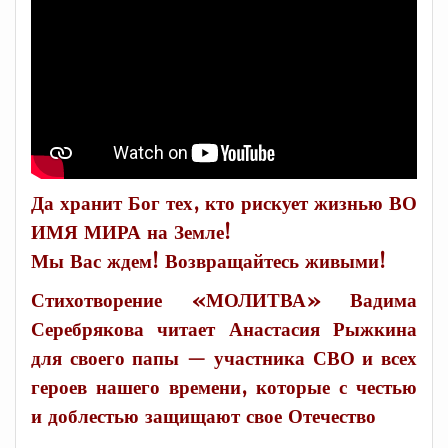
Да хранит Бог тех, кто рискует жизнью ВО
ИМЯ МИРА на Земле!
Мы Вас ждем! Возвращайтесь живыми!
Стихотворение «МОЛИТВА» Вадима
Серебрякова читает Анастасия Рыжкина
для своего папы — участника СВО и всех
героев нашего времени, которые с честью
и доблестью защищают свое Отечество