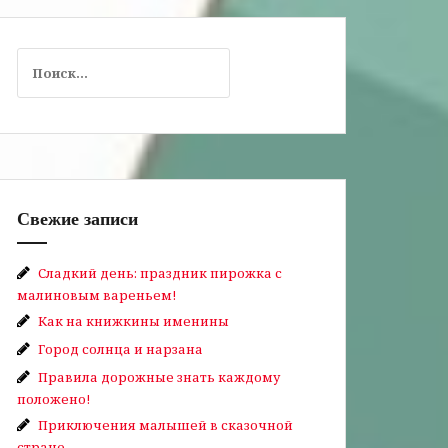
Найти:
Свежие записи
Сладкий день: праздник пирожка с
малиновым вареньем!
Как на книжкины именины
Город солнца и нарзана
Правила дорожные знать каждому
положено!
Приключения малышей в сказочной
стране